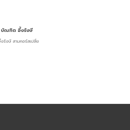
ณฑิต อึ้งรังษี
รังษี สามคอร์สเปลี่ย