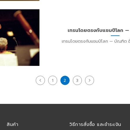
เทรนโดยตรงกับแชมป์โลก — บั
เทรนโดยตรงกับแชมป์โลก — บัณฑิต อึ้ง
1
2
3
สินค้า
วิธีการสั่งซื้อ และชำระเงิน