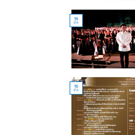
16
มี.ค.
16
มี.ค.