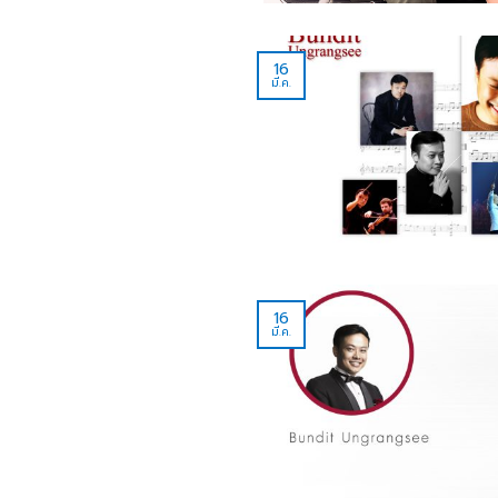
16
มี.ค.
16
มี.ค.