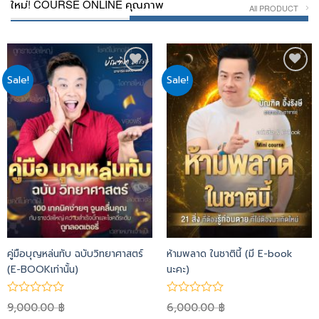
ใหม่! COURSE ONLINE คุณภาพ
All PRODUCT
Sale!
Sale!
Add
Add
to
to
wishlist
wishlist
คู่มือบุญหล่นทับ ฉบับวิทยาศาสตร์
ห้ามพลาด ในชาตินี้ (มี E-book
(E-BOOKเท่านั้น)
นะคะ)
9,000.00
6,000.00
฿
฿