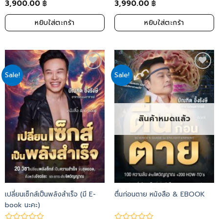
3,900.00
3,990.00
฿
฿
หยิบใส่ตะกร้า
หยิบใส่ตะกร้า
Sale!
Sale!
Add
Add
to
to
wishlist
wishlist
สินค้าหมดแล้ว
เปลี่ยนเซ็กส์เป็นพลังสำเร็จ (มี E-
ตื่นก่อนตาย หนังสือ & EBOOK
book นะคะ)