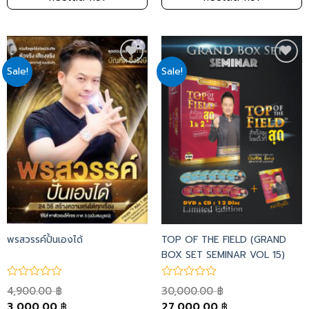
Sale!
Sale!
Add
Add
to
to
wishlist
wishlist
พรสวรรค์ปั้นเองได้
TOP OF THE FIELD (GRAND
BOX SET SEMINAR VOL 15)
4,900.00
30,000.00
฿
฿
3,000.00
27,000.00
฿
฿