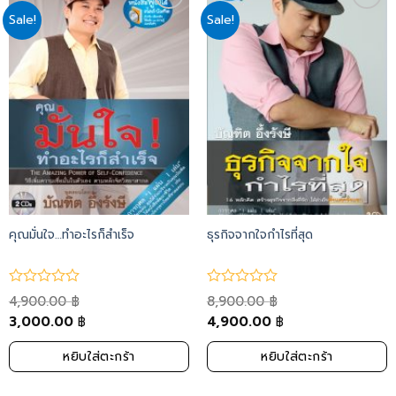
Sale!
Sale!
Add
Add
to
to
wishlist
wishlist
คุณมั่นใจ…ทำอะไรก็สำเร็จ
ธุรกิจจากใจกำไรที่สุด
4,900.00
8,900.00
฿
฿
3,000.00
4,900.00
฿
฿
หยิบใส่ตะกร้า
หยิบใส่ตะกร้า