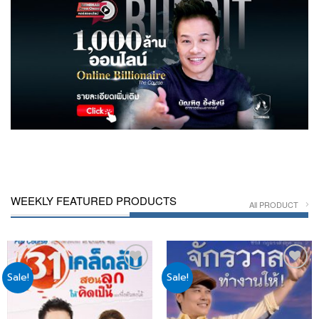
WEEKLY FEATURED PRODUCTS
All PRODUCT
Sale!
Sale!
Add
Add
to
to
wishlist
wishlist