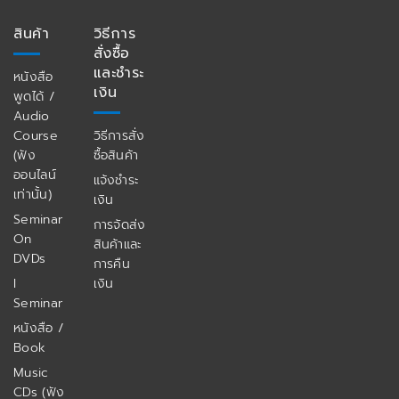
สินค้า
วิธีการ
สั่งซื้อ
และชำระ
หนังสือ
เงิน
พูดได้ /
Audio
Course
วิธีการสั่ง
(ฟัง
ซื้อสินค้า
ออนไลน์
แจ้งชำระ
เท่านั้น)
เงิน
Seminar
การจัดส่ง
On
สินค้าและ
DVDs
การคืน
I
เงิน
Seminar
หนังสือ /
Book
Music
CDs (ฟัง