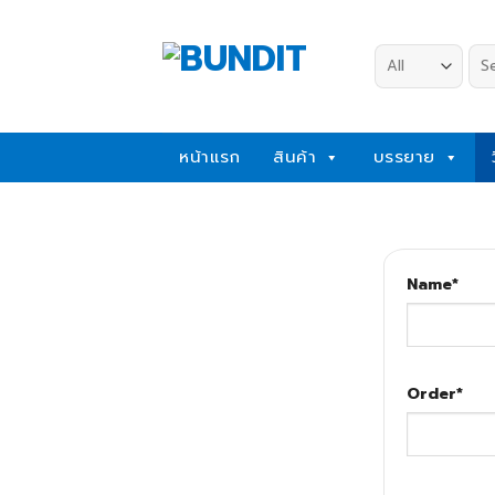
Skip
to
Sea
content
for:
หน้าแรก
สินค้า
บรรยาย
Name
*
Order
*