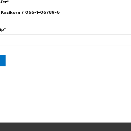
fer
*
Kasikorn / 066-1-06789-6
ip
*