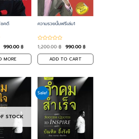
โชคดี
ความรวยนั้นฟรีเล่ม1
990.00
1,200.00
990.00
฿
฿
฿
D MORE
ADD TO CART
Sale!
Add
Add
to
to
wishlist
wishlist
OF STOCK