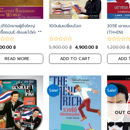
มภีร์นักขายผู้ยิ่งใหญ่
100เล่มเปลี่ยนโลก
30วิธี เอาช
่งซื้อแบบE-Bookได้ค่ะ **
(TH+EN)
900.00
5,900.00
4,900.00
1,200.00
฿
฿
฿
฿
READ MORE
ADD TO CART
ADD 
Sale!
Sale!
Add
Add
to
to
wishlist
wishlist
OUT 