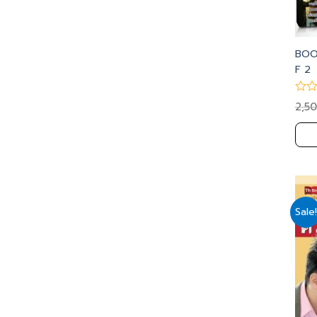
BOO
F 2
2,5
Sale!