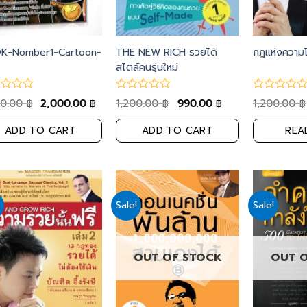
K-Nomber1-Cartoon-
THE NEW RICH รวยได้
กฎแห่งความ
สไตล์คนรุ่นใหม่
00.00
2,000.00
1,200.00
990.00
1,200.00
฿
฿
฿
฿
฿
ADD TO CART
ADD TO CART
REA
Sale!
Sale!
Add
Add
to
to
wishlist
wishlist
OUT OF STOCK
OUT 