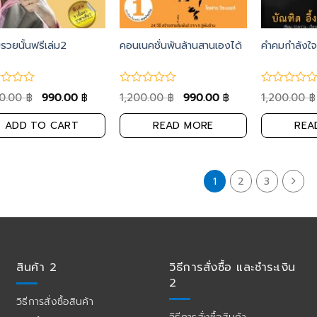
รวยนั้นฟรีเล่ม2
คอนเนคชั่นพันล้านสานเองได้
คำคมกำลังใจ
00.00
990.00
1,200.00
990.00
1,200.00
฿
฿
฿
฿
฿
ADD TO CART
READ MORE
REA
1
2
3
สินค้า 2
วิธีการสั่งซื้อ และชำระเงิน
2
วิธีการสั่งซื้อสินค้า