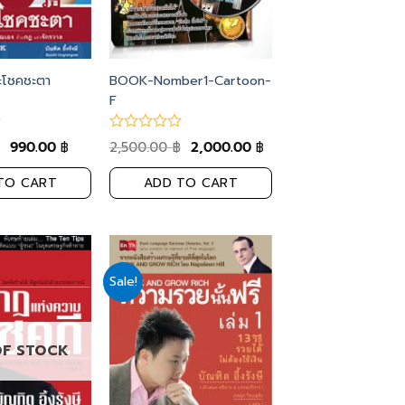
นะโชคชะตา
BOOK-Nomber1-Cartoon-
F
990.00
2,500.00
2,000.00
฿
฿
฿
TO CART
ADD TO CART
Sale!
Add
Add
to
to
wishlist
wishlist
OF STOCK