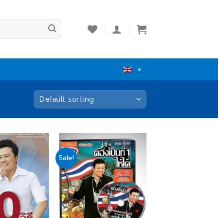
Sale!
Add
Add
to
to
wishlist
wishlist