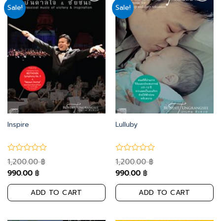
Sale!
Sale!
Add
Add
to
to
wishlist
wishlist
Inspire
Lulluby
1,200.00
1,200.00
฿
฿
990.00
990.00
฿
฿
ADD TO CART
ADD TO CART