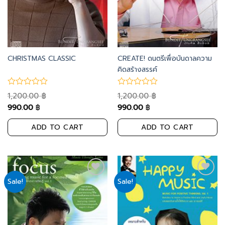
CHRISTMAS CLASSIC
CREATE! ดนตรีเพื่อบันดาลความ
คิดสร้างสรรค์
1,200.00
1,200.00
฿
฿
990.00
990.00
฿
฿
ADD TO CART
ADD TO CART
Sale!
Sale!
Add
Add
to
to
wishlist
wishlist