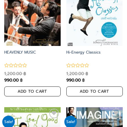
HEAVENLY MUSIC
Hi-Energy Classics
1,200.00
1,200.00
฿
฿
990.00
990.00
฿
฿
ADD TO CART
ADD TO CART
Sale!
Sale!
Add
Add