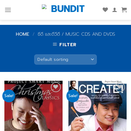
Skip
to
content
HOME
/
ซีดี และดีวีดี / MUSIC CDS AND DVDS
FILTER
Sale!
Sale!
Add
Add
to
to
wishlist
wishlist