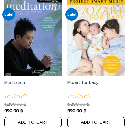
Sale!
Sale!
Add
Add
to
to
wishlist
wishlist
Meditation
Mozart for baby
1,200.00
1,200.00
฿
฿
990.00
990.00
฿
฿
ADD TO CART
ADD TO CART