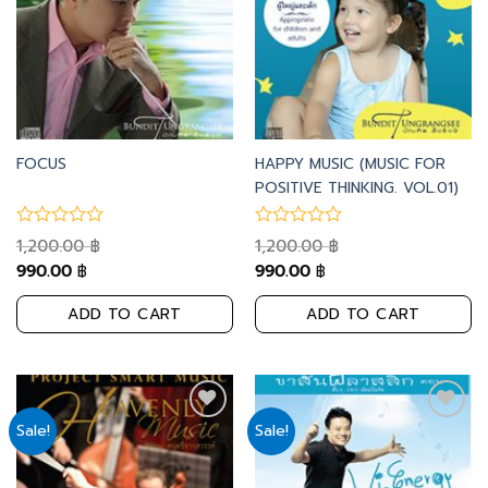
FOCUS
HAPPY MUSIC (MUSIC FOR
POSITIVE THINKING. VOL.01)
1,200.00
1,200.00
฿
฿
990.00
990.00
฿
฿
ADD TO CART
ADD TO CART
Sale!
Sale!
Add
Add
to
to
wishlist
wishlist