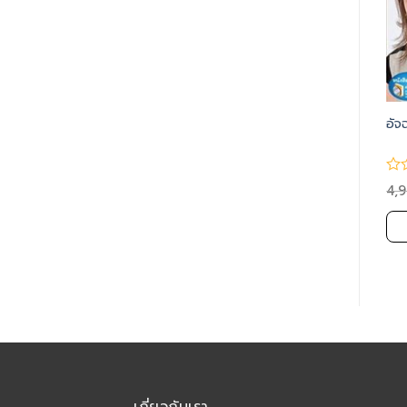
สินค้าหมดแล้ว
SAY NO บ้างก็ได้ สบายใจ
Laws Of Universe (สามารถ
อัจ
กว่า (SOUND OF SUCCESS
รับเป็นเรียนออนไลน์ได้ค่ะ)
VOL. 169-170)
4,900.00
3,900.00
20,000.00
18,900.00
4,
฿
฿
฿
฿
฿
หยิบใส่ตะกร้า
อ่านเพิ่มเติม
เกี่ยวกับเรา