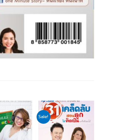
Sale!
Add
Add
to
to
wishlist
wishlist