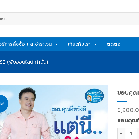
หา:
วิธีการสั่งซื้อ และชำระเงิน
เกี่ยวกับเรา
ติดต่อ
 (ฟังออนไลน์เท่านั้น)
ขอบคุณที
le!
Add
6,900.
to
wishlist
ขอบคุณที
ขอบคุณที่ห