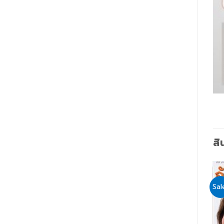
สิ
Sale!
Sale!
Sal
Add
Add
to
to
wishlist
wishlist