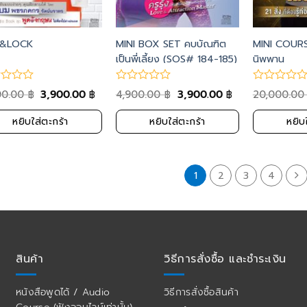
K&LOCK
MINI BOX SET คบบัณฑิต
MINI COURSE
เป็นพี่เลี้ยง (SOS# 184-185)
นิพพาน
00.00
3,900.00
4,900.00
3,900.00
20,000.0
฿
฿
฿
฿
หยิบใส่ตะกร้า
หยิบใส่ตะกร้า
หยิบ
1
2
3
4
สินค้า
วิธีการสั่งซื้อ และชำระเงิน
หนังสือพูดได้ / Audio
วิธีการสั่งซื้อสินค้า