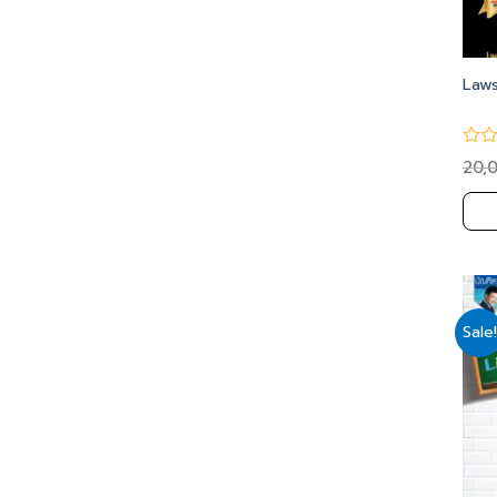
Laws
20,
Sale!