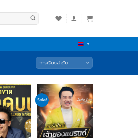
Sale!
Add
Add
to
to
wishlist
wishlist