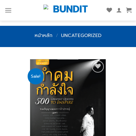
Skip
to
content
หน้าหลัก
/
UNCATEGORIZED
Sale!
Add
to
wishlist