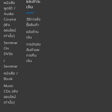
และชำระ
หนังสือ
เงิน
พูดได้ /
Audio
Course
วิธีการสั่ง
(ฟัง
ซื้อสินค้า
ออนไลน์
แจ้งชำระ
เท่านั้น)
เงิน
Seminar
การจัดส่ง
On
สินค้าและ
DVDs
การคืน
I
เงิน
Seminar
หนังสือ /
Book
Music
CDs (ฟัง
ออนไลน์
เท่านั้น)