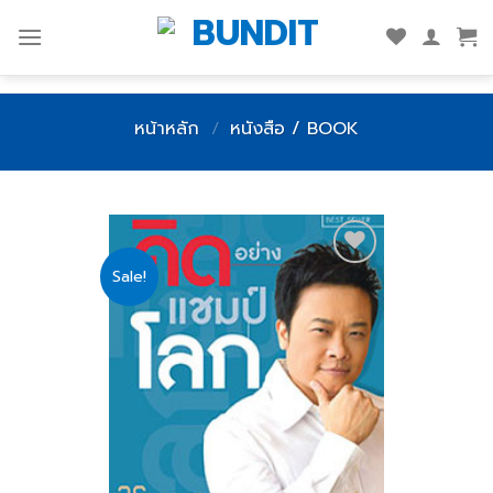
Skip
to
content
หน้าหลัก
/
หนังสือ / BOOK
Sale!
Add
to
wishlist