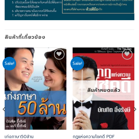
สินค้าที่เกี่ยวข้อง
Sale!
Sale!
Add
Add
to
to
wishlist
wishlist
สินค้าหมดแล้ว
เก่งภาษา50ล้าน
กฎแห่งความโชคดี PDF