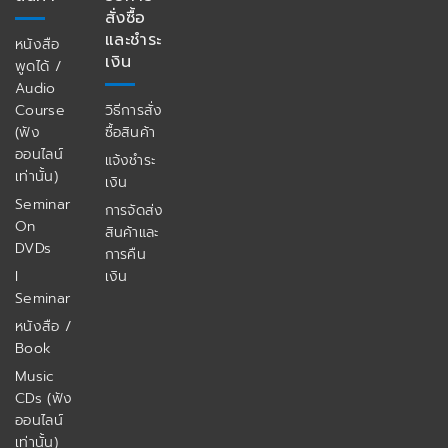
สั่งซื้อ
และชำระ
หนังสือ
เงิน
พูดได้ /
Audio
Course
วิธีการสั่ง
(ฟัง
ซื้อสินค้า
ออนไลน์
แจ้งชำระ
เท่านั้น)
เงิน
Seminar
การจัดส่ง
On
สินค้าและ
DVDs
การคืน
I
เงิน
Seminar
หนังสือ /
Book
Music
CDs (ฟัง
ออนไลน์
เท่านั้น)