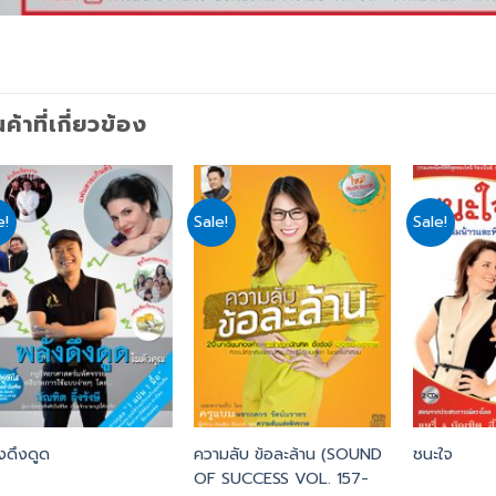
นค้าที่เกี่ยวข้อง
e!
Sale!
Sale!
Add
Add
to
to
wishlist
wishlist
งดึงดูด
ความลับ ข้อละล้าน (SOUND
ชนะใจ
OF SUCCESS VOL. 157-