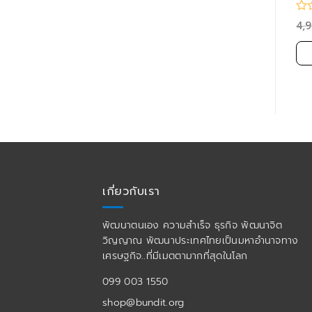
VOL. 153-156)
5,900.00
4,900.00
4,900.00
3,900.00
4,
฿
฿
฿
฿
฿
หยิบใส่ตะกร้า
หยิบใส่ตะกร้า
เกี่ยวกับเรา
พัฒนาตนเอง ความสำเร็จ ธุรกิจ พัฒนาจิต
วิญญาณ พัฒนาประเทศไทยเป็นมหาอำนาจทาง
เศรษฐกิจ..ที่มีเมตตามากที่สุดในโลก
099 003 1550
shop@bundit.org