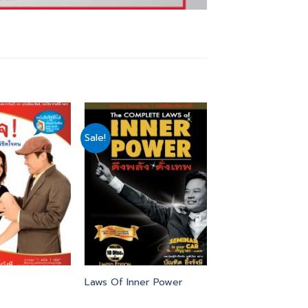
Sale!
Add
Add
to
to
wishlist
wishlist
Laws Of Inner Power