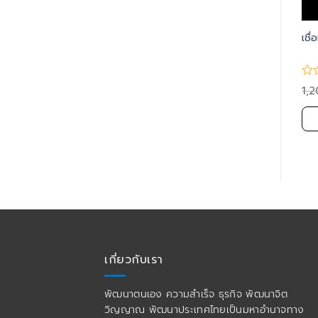
ทุกอย่างเข้าข้างฉัน
ทำสิ่งที่รัก…ยังไงก็รุ่ง
เชื่
3,900.00
2,490.00
1,200.00
990.00
1,
฿
฿
฿
฿
หยิบใส่ตะกร้า
หยิบใส่ตะกร้า
เกี่ยวกับเรา
พัฒนาตนเอง ความสำเร็จ ธุรกิจ พัฒนาจิต
วิญญาณ พัฒนาประเทศไทยเป็นมหาอำนาจทาง