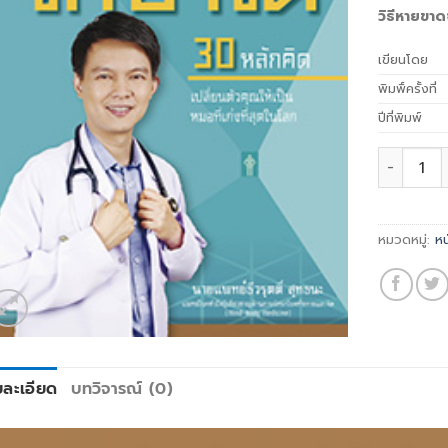
วิธีหายขาด
เขียนโดย
พิมพิ์ครั้งที่
ปีที่พิมพ์
ทุกโรครักษ
หมวดหมู่:
ห
ยละเอียด
บทวิจารณ์ (0)