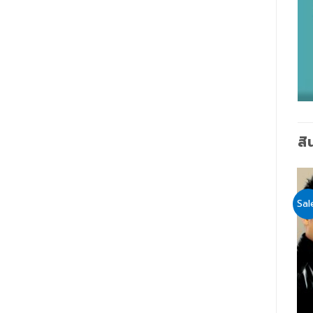
สิ
Sale!
Sale!
Sal
Add
Add
to
to
wishlist
wishlist