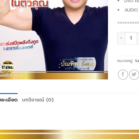
DVD
ค
AUDIO (
========
ปลุกพลัง
หมวดหมู่:
S
ยละเอียด
บทวิจารณ์ (0)