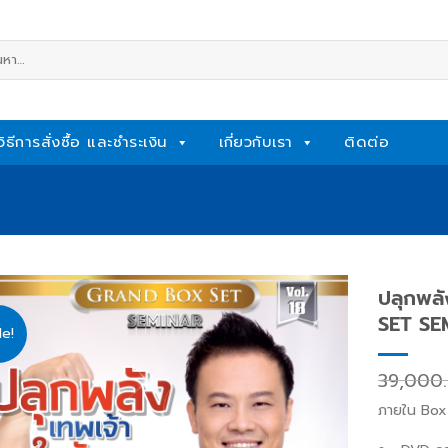
หา:
วิธีการสั่งซื้อ และชำระเงิน
เกี่ยวกับเรา
ติดต่อ
ปลุกพล
SET SE
le!
Add
to
39,000
wishlist
ภายใน
Box