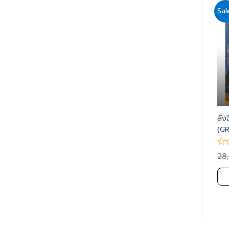
Sale!
Sale!
Sal
Add
Add
to
to
wishlist
wishlist
TOP OF THE FIELD
ธุรกิจร้อยล้าน พนักงานคน
สั่ง
(GRAND BOX SET
เดียว (GRAND BOX SET
(G
SEMINAR VOL 15)
SEMINAR VOL 9)
SE
30,000.00
27,000.00
59,000.00
32,000.00
28
฿
฿
฿
฿
฿
หยิบใส่ตะกร้า
หยิบใส่ตะกร้า