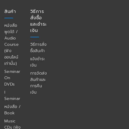
สินค้า
วิธีการ
สั่งซื้อ
และชำระ
หนังสือ
เงิน
พูดได้ /
Audio
Course
วิธีการสั่ง
(ฟัง
ซื้อสินค้า
ออนไลน์
แจ้งชำระ
เท่านั้น)
เงิน
Seminar
การจัดส่ง
On
สินค้าและ
DVDs
การคืน
I
เงิน
Seminar
หนังสือ /
Book
Music
CDs (ฟัง