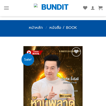
Skip
to
content
หน้าหลัก
/
หนังสือ / BOOK
Sale!
Add
to
wishlist