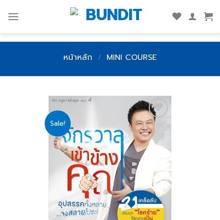
Skip
to
content
หน้าหลัก
/
MINI COURSE
Sale!
Add
to
wishlist