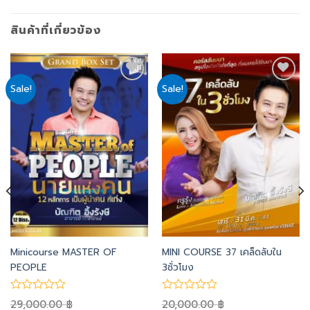
สินค้าที่เกี่ยวข้อง
Sale!
Sale!
Add
Add
to
to
wishlist
wishlist
Minicourse MASTER OF
MINI COURSE 37 เคล็ดลับใน
PEOPLE
3ชั่วโมง
29,000.00
20,000.00
฿
฿