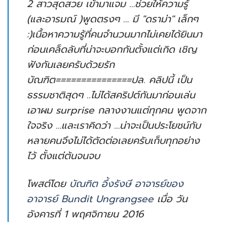
2 สาวสุดสวย เข้ามาแจม …ช่วยให้ความรู้
(และอารมณ์ )พูดตรงๆ … มี "ดราม่า" เล็กๆ
:)เนื้อหาความรู้ที่คนจำนวนมากไม่เคยได้ยินมา
ก่อนเคล็ดลับที่น่าจะบอกกันตั้งแต่เกิด เชิญ
ฟังกันเลยครับด้วยรัก
บัณฑิต===============ปล. คลิปนี้ เป็น
ธรรมชาติสุดๆ ..ไม่ได้สคริปต์กันมาก่อนเล่น
เอาผม surprise กลางงานแต่ทุกคน พูดจาก
ใจจริง …และเราคิดว่า …น่าจะเป็นประโยชน์กับ
หลายคนจึงไม่ได้ตัดต่อเลยครับเก็บทุกอย่าง
ไว้ ตั้งแต่ต้นจนจบ
โพสต์โดย
บัณฑิต อึ้งรังษี อาจารย์ของ
อาจารย์ Bundit Ungrangsee
เมื่อ วัน
อังคารที่ 1 พฤศจิกายน 2016