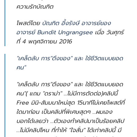
ความรักบัณฑิต
โพสต์โดย
บัณฑิต อึ้งรังษี อาจารย์ของ
อาจารย์ Bundit Ungrangsee
เมื่อ วันศุกร์
ที่ 4 พฤศจิกายน 2016
"เคล็ดลับ การ"ดึงของ" และ ใช้ชีวิตแบบยอด
คน"
"เคล็ดลับ การ"ดึงของ" และ ใช้ชีวิตแบบยอด
คน"( แถม "ดราม่า" …ไม่มีการตัดต่อ)คลิปนี้
Free มินิ-สัมมนาใหม่สุด 15นาทีไม่เคยโพสต์ที่
ใดมาก่อน เป็นคลิปที่พิเศษสุดๆ …ผมเอง
บอกได้เลยว่า …ตัวเองทำคลิปมาเป็นร้อยคลิป
…ไม่มีคลิปไหน ที่ทำให้ "ใจสั่น" ได้เท่าคลิปนี้ มี