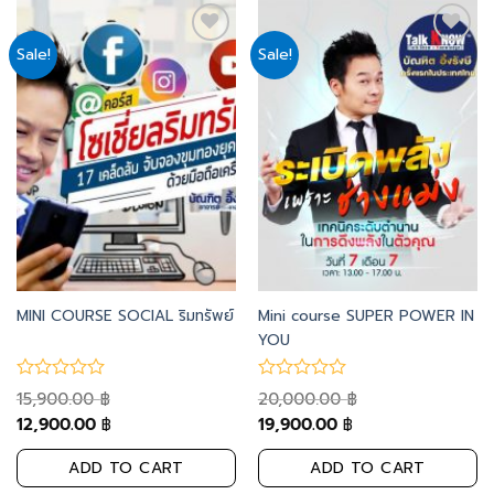
Sale!
Sale!
Add
Add
to
to
wishlist
wishlist
MINI COURSE SOCIAL ริมทรัพย์
Mini course SUPER POWER IN
YOU
15,900.00
20,000.00
฿
฿
12,900.00
19,900.00
฿
฿
ADD TO CART
ADD TO CART