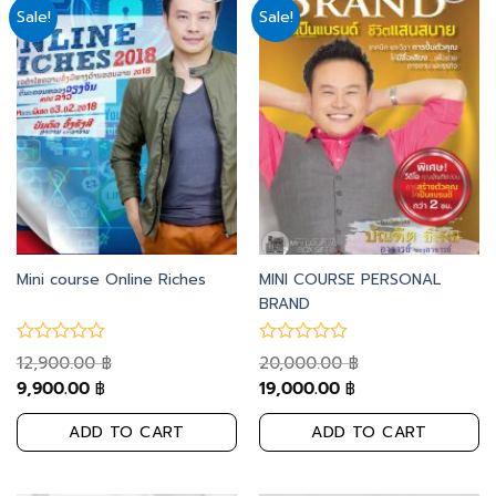
Sale!
Sale!
Add
Add
to
to
wishlist
wishlist
Mini course Online Riches
MINI COURSE PERSONAL
BRAND
12,900.00
20,000.00
฿
฿
9,900.00
19,000.00
฿
฿
ADD TO CART
ADD TO CART