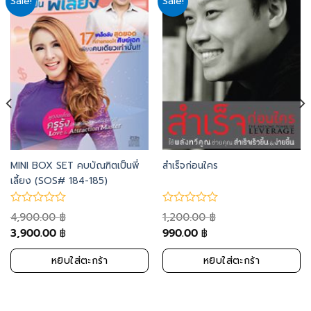
Sale!
Sale!
Add
Add
to
to
wishlist
wishlist
MINI BOX SET คบบัณฑิตเป็นพี่
สำเร็จก่อนใคร
เลี้ยง (SOS# 184-185)
4,900.00
1,200.00
฿
฿
3,900.00
990.00
฿
฿
หยิบใส่ตะกร้า
หยิบใส่ตะกร้า