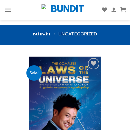
Skip
to
content
หน้าหลัก
/
UNCATEGORIZED
Sale!
Add
to
wishlist