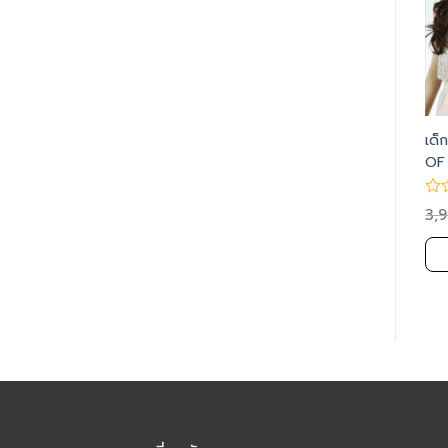
MINI BOX SET คบบัณฑิต
อัจฉริยะด้านภาษา
เด็
เป็นพี่เลี้ยง (SOS# 184-185)
OF
152
4,900.00
3,900.00
4,900.00
3,000.00
3,
฿
฿
฿
฿
฿
หยิบใส่ตะกร้า
หยิบใส่ตะกร้า