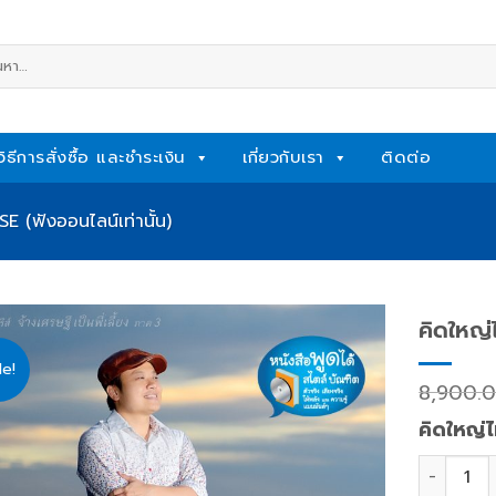
หา:
วิธีการสั่งซื้อ และชำระเงิน
เกี่ยวกับเรา
ติดต่อ
 (ฟังออนไลน์เท่านั้น)
คิดใหญ่ไ
le!
Add
8,900.
to
wishlist
คิดใหญ่ไ
คิดใหญ่ไม่