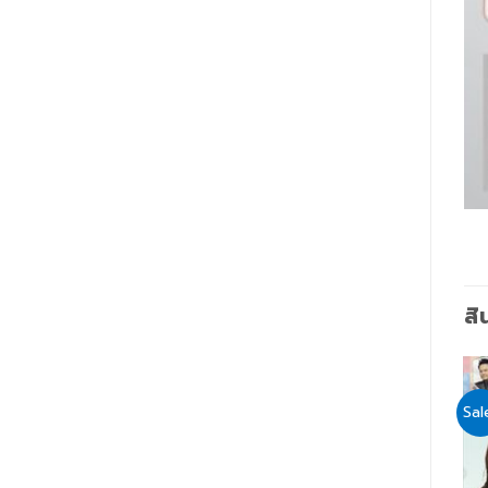
สิ
Sale!
Sale!
Sal
Add
Add
to
to
wishlist
wishlist