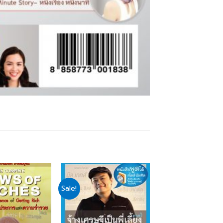
Sale!
Add
Add
to
to
wishlist
wishlist