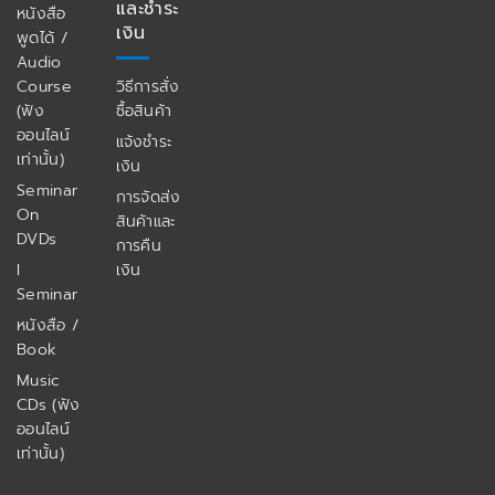
และชำระ
หนังสือ
เงิน
พูดได้ /
Audio
Course
วิธีการสั่ง
(ฟัง
ซื้อสินค้า
ออนไลน์
แจ้งชำระ
เท่านั้น)
เงิน
Seminar
การจัดส่ง
On
สินค้าและ
DVDs
การคืน
I
เงิน
Seminar
หนังสือ /
Book
Music
CDs (ฟัง
ออนไลน์
เท่านั้น)