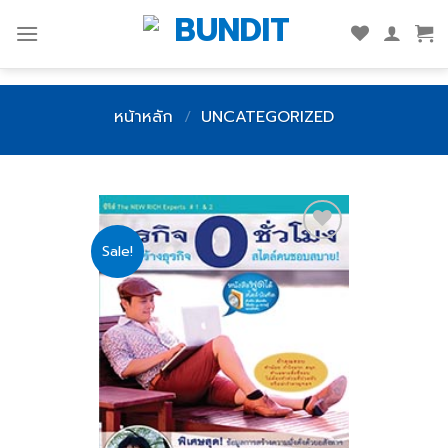
Skip
to
content
หน้าหลัก
/
UNCATEGORIZED
Sale!
Add
to
wishlist