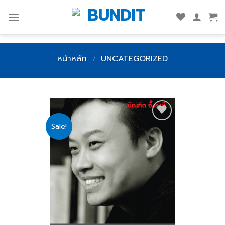
Skip
to
content
หน้าหลัก
/
UNCATEGORIZED
Sale!
Add
to
wishlist