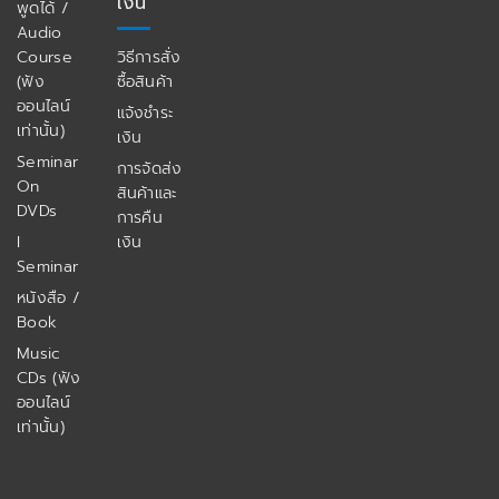
เงิน
พูดได้ /
Audio
Course
วิธีการสั่ง
(ฟัง
ซื้อสินค้า
ออนไลน์
แจ้งชำระ
เท่านั้น)
เงิน
Seminar
การจัดส่ง
On
สินค้าและ
DVDs
การคืน
I
เงิน
Seminar
หนังสือ /
Book
Music
CDs (ฟัง
ออนไลน์
เท่านั้น)