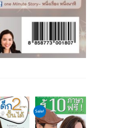
Sale!
Add
Add
to
to
wishlist
wishlist