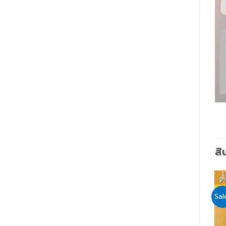
สิ
Sale!
Sale!
Sal
Add
Add
to
to
wishlist
wishlist