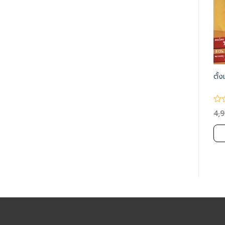
สั่งเงินให้ทำงานหนัก ชุด1
คู่มือยอดมนุษย์ (SOUND OF
ตั้
SUCCESS VOL. 161-164)
4,900.00
3,900.00
6,900.00
5,900.00
4,
฿
฿
฿
฿
฿
หยิบใส่ตะกร้า
หยิบใส่ตะกร้า