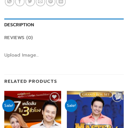
DESCRIPTION
REVIEWS (0)
Upload Image...
RELATED PRODUCTS
Sale!
Sale!
Add
Add
to
to
wishlist
wishlist