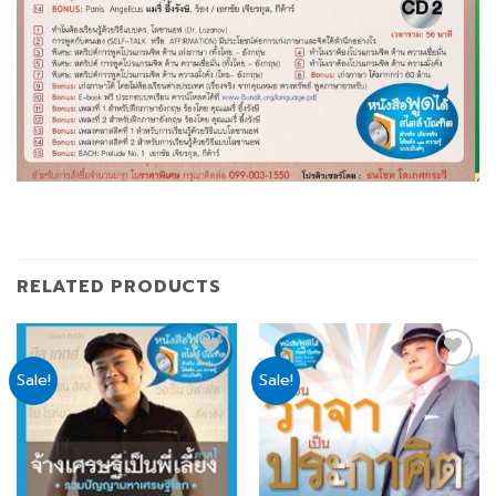
RELATED PRODUCTS
Sale!
Sale!
Add
Add
to
to
wishlist
wishlist