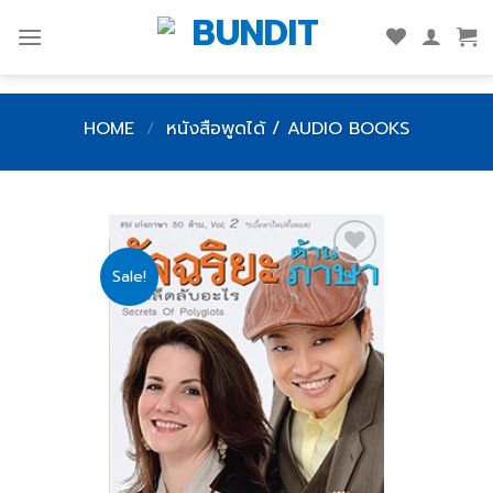
Skip
to
content
HOME
/
หนังสือพูดได้ / AUDIO BOOKS
Sale!
Add
to
wishlist