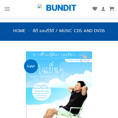
Skip
to
content
HOME
/
ซีดี และดีวีดี / MUSIC CDS AND DVDS
Sale!
Add
to
wishlist