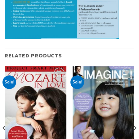
RELATED PRODUCTS
Sale!
Sale!
Add
Add
to
to
wishlist
wishlist