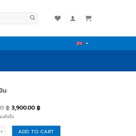
งิน
00
3,900.00
฿
฿
คมสำเร็จ
ิน quantity
ADD TO CART