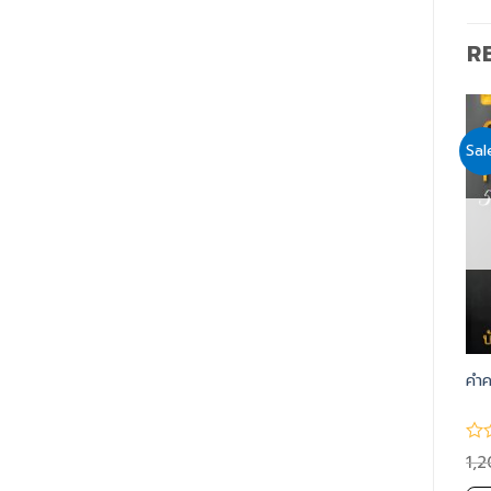
R
Sale!
Sale!
Sal
Add
Add
to
to
wishlist
wishlist
รถ
แฟนฝรั่งคนแรก (ความลับ
เชื่อมั่นในตน เล่ม 1
คำค
ของแมรี่)
1,200.00
990.00
1,200.00
990.00
1,
฿
฿
฿
฿
฿