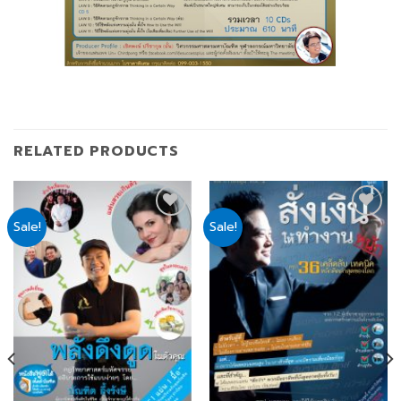
RELATED PRODUCTS
Sale!
Sale!
Add
Add
to
to
wishlist
wishlist