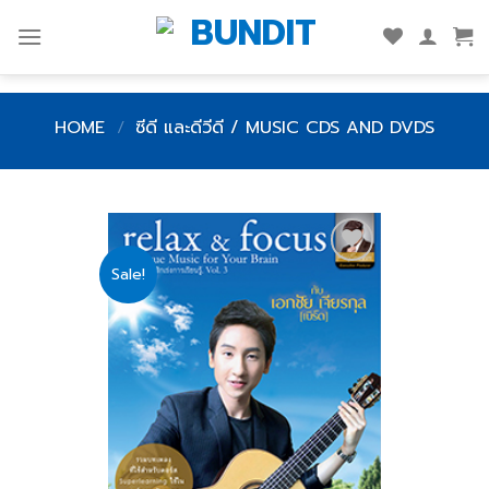
Skip
to
content
HOME
/
ซีดี และดีวีดี / MUSIC CDS AND DVDS
Sale!
Add
to
wishlist