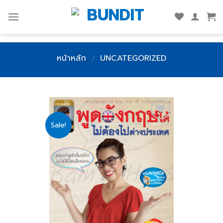
Skip
to
content
หน้าหลัก
/
UNCATEGORIZED
Sale!
Add
to
wishlist