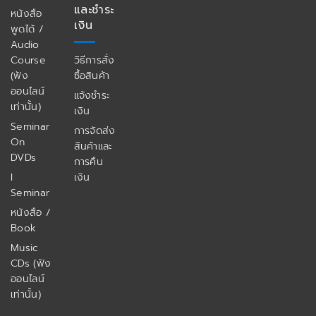
และชำระ
หนังสือ
เงิน
พูดได้ /
Audio
Course
วิธีการสั่ง
(ฟัง
ซื้อสินค้า
ออนไลน์
แจ้งชำระ
เท่านั้น)
เงิน
Seminar
การจัดส่ง
On
สินค้าและ
DVDs
การคืน
I
เงิน
Seminar
หนังสือ /
Book
Music
CDs (ฟัง
ออนไลน์
เท่านั้น)