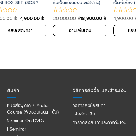
INI BOX SET (SOS#
รับเป็นเรียนออนไลน์ได้ค่ะ)
เป็นพี่เลี้
-182))
900.00
4,900.00
20,000.00
18,900.00
4,900.00
฿
฿
฿
฿
หยิบใส่ตะกร้า
อ่านเพิ่มเติม
หยิบ
สินค้า
วิธีการสั่งซื้อ และชำระเงิน
หนังสือพูดได้ / Audio
วิธีการสั่งซื้อสินค้า
Course (ฟังออนไลน์เท่านั้น)
แจ้งชำระเงิน
Seminar On DVDs
การจัดส่งสินค้าและการคืนเงิน
I Seminar