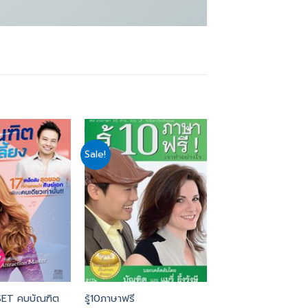
Sale!
Add
Add
to
to
wishlist
wishlist
SET คบบัณฑิต
รู้10ภาษาฟรี