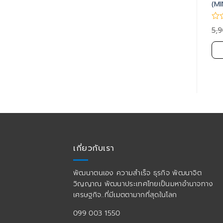
(M
178
4,900.00
3,900.00
4,900.00
3,000.00
5,
฿
฿
฿
฿
฿
หยิบใส่ตะกร้า
หยิบใส่ตะกร้า
เกี่ยวกับเรา
พัฒนาตนเอง ความสำเร็จ ธุรกิจ พัฒนาจิต
วิญญาณ พัฒนาประเทศไทยเป็นมหาอำนาจทาง
เศรษฐกิจ..ที่มีเมตตามากที่สุดในโลก
099 003 1550