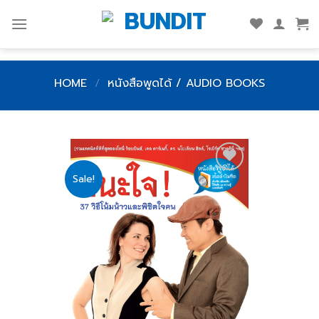
Skip
to
content
HOME
/
หนังสือพูดได้ / AUDIO BOOKS
Sale!
Add
to
wishlist