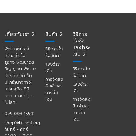
เกี่ยวกับเรา 2
สินค้า 2
วิธีการ
สั่งซื้อ
และชำระ
พัฒนาตนเอง
วิธีการสั่ง
เงิน 2
ความสำเร็จ
ซื้อสินค้า
ธุรกิจ พัฒนาจิต
แจ้งชำระ
วิญญาณ พัฒนา
วิธีการสั่ง
เงิน
ประเทศไทยเป็น
ซื้อสินค้า
การจัดส่ง
มหาอำนาจทาง
แจ้งชำระ
สินค้าและ
เศรษฐกิจ..ที่มี
เงิน
การคืน
เมตตามากที่สุด
เงิน
การจัดส่ง
ในโลก
สินค้าและ
การคืน
099 003 1550
เงิน
shop@bundit.org
จันทร์ - ศุกร์